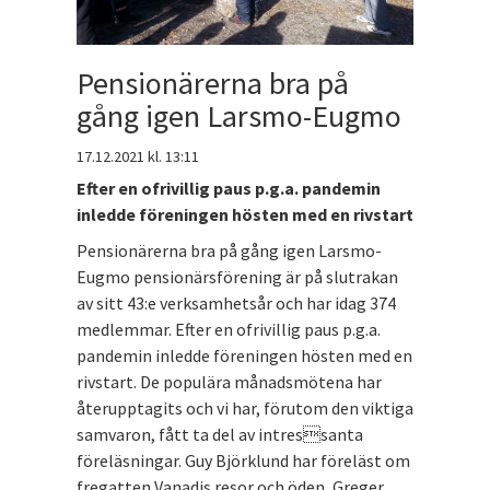
Pensionärerna bra på
gång igen Larsmo-Eugmo
17.12.2021
kl. 13:11
Efter en ofrivillig paus p.g.a. pandemin
inledde föreningen hösten med en rivstart
Pensionärerna bra på gång igen Larsmo-
Eugmo pensionärsförening är på slutrakan
av sitt 43:e verksamhetsår och har idag 374
medlemmar. Efter en ofrivillig paus p.g.a.
pandemin inledde föreningen hösten med en
rivstart. De populära månadsmötena har
återupptagits och vi har, förutom den viktiga
samvaron, fått ta del av intressanta
föreläsningar. Guy Björklund har föreläst om
fregatten Vanadis resor och öden, Greger