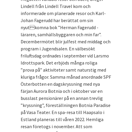
Lindell från Lindell Travel kom och
informerade om planerade resor och Karl-
Johan Fagerudd har berättat om sin
nyutkomna bok ”Herman Fagerudd -
läraren, samhällsbyggaren och min far”.
Decembermötet blir julfest med middag och
program i Jugendsalen. En välbesökt
friluftsdag ordnades i september vid Larsmo
Idrottspark. Det erbjöds många roliga
”prova på” aktiviteter samt naturstig med
kluriga frågor. Samma månad anordnade SPF
Österbotten en dagskryssning med nya
färjan Aurora Botnia och i oktober var en
busslast pensionärer på en annan trevlig
”kryssning”, föreställningen Botnia Paradise
på Vasa Teater. En spa-resa till Haapsalo i
Estland planeras till våren 2022. Hemliga
resan företogs i november. Att som