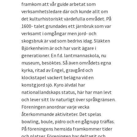
framkom att vår guide arbetat som
verksamhetsledare där och kunde allt om
det kulturhistoriskt värdefulla området. På
1600- talet grundades ett järnbruk som var
verksamt i omgångar men jord- och
skogsbruk är vad som bedrivs idag. Släkten
Björkenheim är och har varit ägare i
generationer. En f.d. lantmannaskola, nu
museum, besöktes. Så även områdets egna
kyrka, ritad av Engel, gravgård och
klockstapel vackert belägna vid en
konstgjord sjö. Kyro älvdal har
nationallandskaps status, här har man levt
och lever sitt liv naturligt över språkgränsen.
Föreningen anordnar varje vecka
återkommande aktiviteter. Det spelas
bowling, boule, pidro och en gågrupp träffas.
På föreningens hemsida framkommer tider
och platser. Föreningen har deltagit och