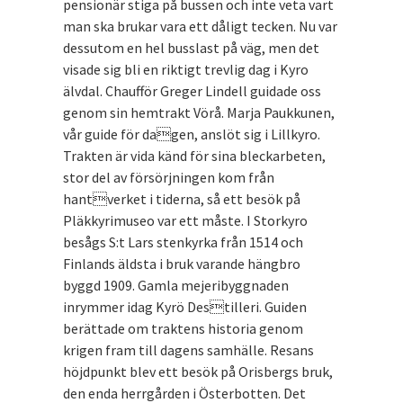
pensionär stiga på bussen och inte veta vart
man ska brukar vara ett dåligt tecken. Nu var
dessutom en hel busslast på väg, men det
visade sig bli en riktigt trevlig dag i Kyro
älvdal. Chaufför Greger Lindell guidade oss
genom sin hemtrakt Vörå. Marja Paukkunen,
vår guide för dagen, anslöt sig i Lillkyro.
Trakten är vida känd för sina bleckarbeten,
stor del av försörjningen kom från
hantverket i tiderna, så ett besök på
Pläkkyrimuseo var ett måste. I Storkyro
besågs S:t Lars stenkyrka från 1514 och
Finlands äldsta i bruk varande hängbro
byggd 1909. Gamla mejeribyggnaden
inrymmer idag Kyrö Destilleri. Guiden
berättade om traktens historia genom
krigen fram till dagens samhälle. Resans
höjdpunkt blev ett besök på Orisbergs bruk,
den enda herrgården i Österbotten. Det