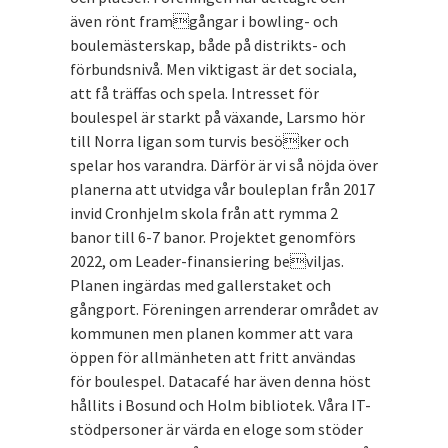
även rönt framgångar i bowling- och
boulemästerskap, både på distrikts- och
förbundsnivå. Men viktigast är det sociala,
att få träffas och spela. Intresset för
boulespel är starkt på växande, Larsmo hör
till Norra ligan som turvis besöker och
spelar hos varandra. Därför är vi så nöjda över
planerna att utvidga vår bouleplan från 2017
invid Cronhjelm skola från att rymma 2
banor till 6-7 banor. Projektet genomförs
2022, om Leader-finansiering beviljas.
Planen ingärdas med gallerstaket och
gångport. Föreningen arrenderar området av
kommunen men planen kommer att vara
öppen för allmänheten att fritt användas
för boulespel. Datacafé har även denna höst
hållits i Bosund och Holm bibliotek. Våra IT-
stödpersoner är värda en eloge som stöder