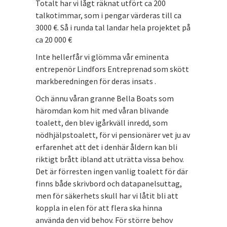
Totalt har vi lågt räknat utfört ca 200
talkotimmar, som i pengar värderas till ca
3000 €. Så i runda tal landar hela projektet på
ca 20 000 €
Inte hellerfår vi glömma vår eminenta
entrepenör Lindfors Entreprenad som skött
markberedningen för deras insats .
Och ännu våran granne Bella Boats som
häromdan kom hit med våran blivande
toalett, den blev igårkväll inredd, som
nödhjälpstoalett, för vi pensionärer vet ju av
erfarenhet att det i denhär åldern kan bli
riktigt brått ibland att uträtta vissa behov.
Det är förresten ingen vanlig toalett för där
finns både skrivbord och datapanelsuttag,
men för säkerhets skull har vi låtit bli att
koppla in elen för att flera ska hinna
använda den vid behov. För större behov