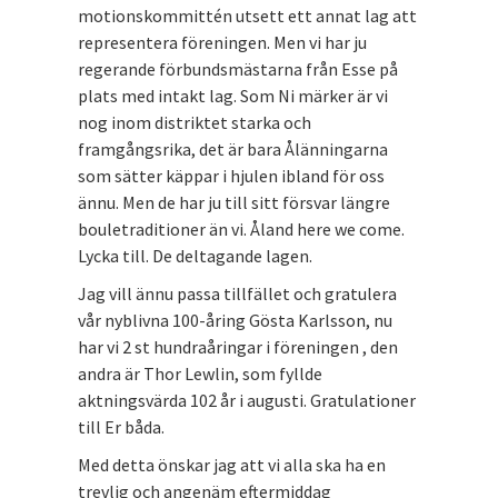
motionskommittén utsett ett annat lag att
representera föreningen. Men vi har ju
regerande förbundsmästarna från Esse på
plats med intakt lag. Som Ni märker är vi
nog inom distriktet starka och
framgångsrika, det är bara Ålänningarna
som sätter käppar i hjulen ibland för oss
ännu. Men de har ju till sitt försvar längre
bouletraditioner än vi. Åland here we come.
Lycka till. De deltagande lagen.
Jag vill ännu passa tillfället och gratulera
vår nyblivna 100-åring Gösta Karlsson, nu
har vi 2 st hundraåringar i föreningen , den
andra är Thor Lewlin, som fyllde
aktningsvärda 102 år i augusti. Gratulationer
till Er båda.
Med detta önskar jag att vi alla ska ha en
trevlig och angenäm eftermiddag