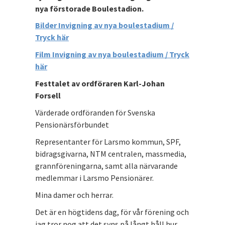
nya förstorade Boulestadion.
Bilder Invigning av nya boulestadium /
Tryck här
Film Invigning av nya boulestadium / Tryck
här
Festtalet av ordföraren Karl-Johan
Forsell
Värderade ordföranden för Svenska
Pensionärsförbundet
Representanter för Larsmo kommun, SPF,
bidragsgivarna, NTM centralen, massmedia,
grannföreningarna, samt alla närvarande
medlemmar i Larsmo Pensionärer.
Mina damer och herrar.
Det är en högtidens dag, för vår förening och
jag tror nog att det syns på långt håll hur