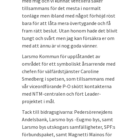
med mig och vi kunnat ventilera saker
tillsammans för det mesta i normalt
tonläge men ibland med något förhöjd röst
bara för att låta mera övertygande och få
fram rätt beslut. Utan honom hade det blivit
tungt och svårt men jag kan försäkra er om
med att ännu är vi nog goda vänner.
Larsmo Kommun för upplåtandet av
området för ett symboliskt årsarrende med
chefen för välfärdstjänster Caroline
Smedberg i spetsen, som tillsammans med
vår viceordförande P-O skött kontakterna
med NTM-centralen och fört Leader-
projektet i mål.
Tack till bidragsgivarna: Pedersörenejdens
Andelsbank, Larsmo bys -Eugmo bys, samt
Larsmo bys utskogars samfälligheter, SPF:s
förbundspaket, samt Magnetti Mainos för