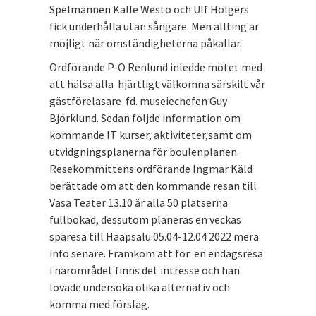
Spelmännen Kalle Westö och Ulf Holgers
fick underhålla utan sångare. Men allting är
möjligt när omständigheterna påkallar.
Ordförande P-O Renlund inledde mötet med
att hälsa alla hjärtligt välkomna särskilt vår
gästföreläsare fd. museiechefen Guy
Björklund. Sedan följde information om
kommande IT kurser, aktiviteter,samt om
utvidgningsplanerna för boulenplanen.
Resekommittens ordförande Ingmar Käld
berättade om att den kommande resan till
Vasa Teater 13.10 är alla 50 platserna
fullbokad, dessutom planeras en veckas
sparesa till Haapsalu 05.04-12.04 2022 mera
info senare. Framkom att för en endagsresa
i närområdet finns det intresse och han
lovade undersöka olika alternativ och
komma med förslag.