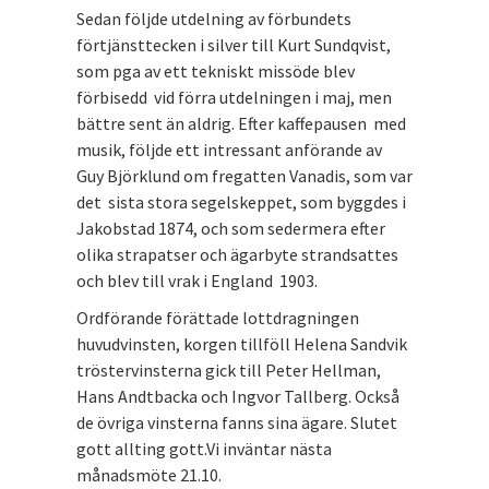
Sedan följde utdelning av förbundets
förtjänsttecken i silver till Kurt Sundqvist,
som pga av ett tekniskt missöde blev
förbisedd vid förra utdelningen i maj, men
bättre sent än aldrig. Efter kaffepausen med
musik, följde ett intressant anförande av
Guy Björklund om fregatten Vanadis, som var
det sista stora segelskeppet, som byggdes i
Jakobstad 1874, och som sedermera efter
olika strapatser och ägarbyte strandsattes
och blev till vrak i England 1903.
Ordförande förättade lottdragningen
huvudvinsten, korgen tillföll Helena Sandvik
tröstervinsterna gick till Peter Hellman,
Hans Andtbacka och Ingvor Tallberg. Också
de övriga vinsterna fanns sina ägare. Slutet
gott allting gott.Vi inväntar nästa
månadsmöte 21.10.