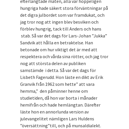
efterlängtade maten, alla var hoppeligen
hungriga hade säkert stora förväntningar på
det digra julbordet som var framdukat, och
jag tror nog att ingen blev besviken och
förblev hungrig, tack till Anders och hans
stab. Så var det dags för Lars-Johan ”Jukka”
Sandvik att hålla en betraktelse. Han
betonade om hur viktigt det är med att
respektera och vårda sina rötter, och jag tror
nog att största delen av publiken
samstämde i detta. Så var det dags för
Lisbeth Fagerudd. Hon läste en dikt av Erik
Granvik från 1962 som hette” att vara
hemma,” den påminner henne om
studietiden, då hon var borta i månader
hemifrån och hade hemlängtan. Därefter
läste hon en annorlunda version av
julevangelitet nämligen Lars Huldens
”översättning”till, och på munsaldialekt.