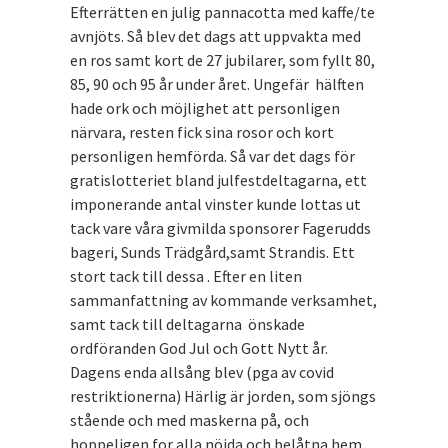
Efterrätten en julig pannacotta med kaffe/te
avnjöts. Så blev det dags att uppvakta med
en ros samt kort de 27 jubilarer, som fyllt 80,
85, 90 och 95 år under året. Ungefär hälften
hade ork och möjlighet att personligen
närvara, resten fick sina rosor och kort
personligen hemförda. Så var det dags för
gratislotteriet bland julfestdeltagarna, ett
imponerande antal vinster kunde lottas ut
tack vare våra givmilda sponsorer Fagerudds
bageri, Sunds Trädgård,samt Strandis. Ett
stort tack till dessa . Efter en liten
sammanfattning av kommande verksamhet,
samt tack till deltagarna önskade
ordföranden God Jul och Gott Nytt år.
Dagens enda allsång blev (pga av covid
restriktionerna) Härlig är jorden, som sjöngs
stående och med maskerna på, och
hoppeligen for alla nöjda och belåtna hem