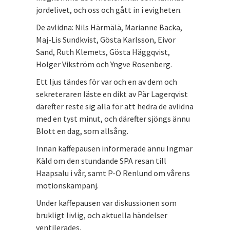
jordelivet, och oss och gått in i evigheten.
De avlidna: Nils Härmälä, Marianne Backa,
Maj-Lis Sundkvist, Gösta Karlsson, Eivor
Sand, Ruth Klemets, Gösta Häggqvist,
Holger Vikström och Yngve Rosenberg.
Ett ljus tändes för var och en av dem och
sekreteraren läste en dikt av Pär Lagerqvist
därefter reste sig alla för att hedra de avlidna
med en tyst minut, och därefter sjöngs ännu
Blott en dag, som allsång.
Innan kaffepausen informerade ännu Ingmar
Käld om den stundande SPA resan till
Haapsalu i vår, samt P-O Renlund om vårens
motionskampanj.
Under kaffepausen var diskussionen som
brukligt livlig, och aktuella händelser
ventilerades.