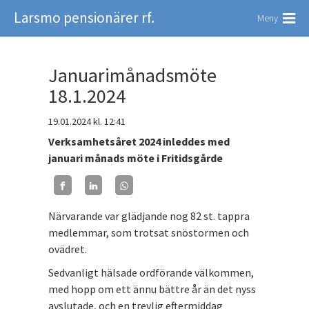
Larsmo pensionärer rf.
Meny
Januarimånadsmöte
18.1.2024
19.01.2024
kl. 12:41
Verksamhetsåret 2024 inleddes med
januari månads möte i Fritidsgårde
Närvarande var glädjande nog 82 st. tappra
medlemmar, som trotsat snöstormen och
ovädret.
Sedvanligt hälsade ordförande välkommen,
med hopp om ett ännu bättre år än det nyss
avslutade, och en trevlig eftermiddag