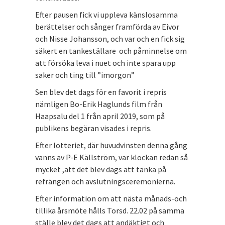
Efter pausen fick vi uppleva känslosamma
berättelser och sånger framförda av Eivor
och Nisse Johansson, och var och en fick sig
säkert en tankeställare och påminnelse om
att försöka leva i nuet och inte spara upp
saker och ting till ”imorgon”
Sen blev det dags för en favorit i repris
nämligen Bo-Erik Haglunds film från
Haapsalu del 1 från april 2019, som på
publikens begäran visades i repris.
Efter lotteriet, där huvudvinsten denna gång
vanns av P-E Källström, var klockan redan så
mycket ,att det blev dags att tänka på
refrängen och avslutningsceremonierna.
Efter information om att nästa månads-och
tillika årsmöte hålls Torsd. 22.02 på samma
ställe blev det dags att andäktigt och