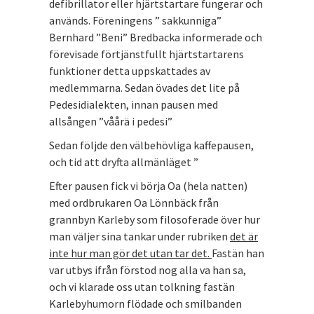
defibrillator eller hjärtstartare fungerar och
används. Föreningens ” sakkunniga”
Bernhard ”Beni” Bredbacka informerade och
förevisade förtjänstfullt hjärtstartarens
funktioner detta uppskattades av
medlemmarna. Sedan övades det lite på
Pedesidialekten, innan pausen med
allsången ”våårä i pedesi”
Sedan följde den välbehövliga kaffepausen,
och tid att dryfta allmänläget ”
Efter pausen fick vi börja Oa (hela natten)
med ordbrukaren Oa Lönnbäck från
grannbyn Karleby som filosoferade över hur
man väljer sina tankar under rubriken
det är
inte hur man gör det utan tar det.
Fastän han
var utbys ifrån förstod nog alla va han sa,
och vi klarade oss utan tolkning fastän
Karlebyhumorn flödade och smilbanden