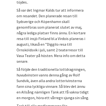
töjdes..
Så var det Ingmar Kälds tur att informera
om resandet. Den planerade resan till
Sydsverige och Köpenhamn skall
genomföras som planerat slutet av maj,
några lediga platser finns ännu. En kortare
resa till insjö Finland bl.a Virdois planeras i
augusti, likaså en ”Diggilo resa till
Örnsköldsvik i juli, samt 2 teaterresor till
Vasa Teater på hösten. Mera info om detta
senare.
Så följde den traditionella lottdragningen,
huvudvinsten vanns denna gång av Rolf
Sundvik, även alla andra lotterivinsterna
fann sina lyckliga vinnare. Så blev det ännu
en Allsång nämligen Tänk att få vakna tidigt
en morgon, höra ett vårregn sjunga sin sång.
Tack till alla medlemmarna för