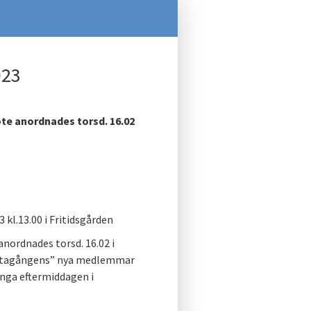
023
te anordnades torsd. 16.02
3.00 i Fritidsgården
nordnades torsd. 16.02 i
örstagångens” nya medlemmar
inga eftermiddagen i