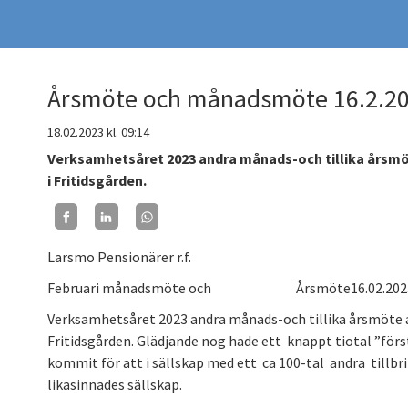
Årsmöte och månadsmöte 16.2.2
18.02.2023
kl. 09:14
Verksamhetsåret 2023 andra månads-och tillika årsmö
i Fritidsgården.
Larsmo Pensionärer r.f.
Februari månadsmöte och Årsmöte16.02.2023 kl.1
Verksamhetsåret 2023 andra månads-och tillika årsmöte a
Fritidsgården. Glädjande nog hade ett knappt tiotal ”f
kommit för att i sällskap med ett ca 100-tal andra tillbr
likasinnades sällskap.