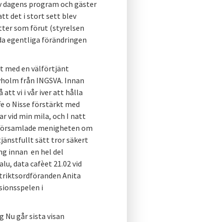
v dagens program och gäster
 det i stort sett blev
ätter som förut (styrelsen
da egentliga förändringen
t med en välförtjänt
yholm från INGSVA. Innan
att vi i vår iver att hålla
e o Nisse förstärkt med
ar vid min mila, och I natt
en församlade menigheten om
änstfullt sätt tror säkert
ng innan en hel del
lu, data cafèet 21.02 vid
striktsordföranden Anita
ssionsspelen i
 Nu går sista visan