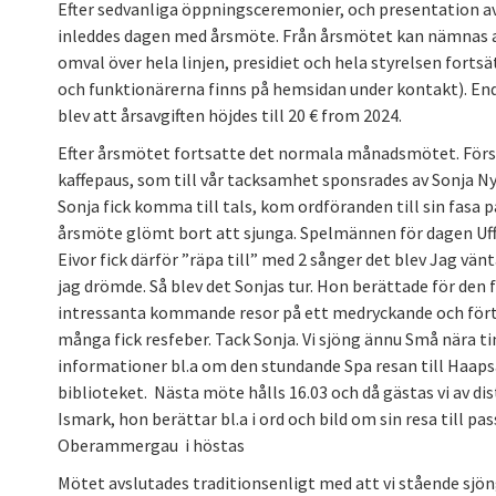
Efter sedvanliga öppningsceremonier, och presentation a
inleddes dagen med årsmöte. Från årsmötet kan nämnas att
omval över hela linjen, presidiet och hela styrelsen forts
och funktionärerna finns på hemsidan under kontakt). En
blev att årsavgiften höjdes till 20 € from 2024.
Efter årsmötet fortsatte det normala månadsmötet. Förs
kaffepaus, som till vår tacksamhet sponsrades av Sonja N
Sonja fick komma till tals, kom ordföranden till sin fasa på 
årsmöte glömt bort att sjunga. Spelmännen för dagen Uff
Eivor fick därför ”räpa till” med 2 sånger det blev Jag vänt
jag drömde. Så blev det Sonjas tur. Hon berättade för d
intressanta kommande resor på ett medryckande och förtj
många fick resfeber. Tack Sonja. Vi sjöng ännu Små nära ti
informationer bl.a om den stundande Spa resan till Haapsa
biblioteket. Nästa möte hålls 16.03 och då gästas vi av di
Ismark, hon berättar bl.a i ord och bild om sin resa till pa
Oberammergau i höstas
Mötet avslutades traditionsenligt med att vi stående sjöng