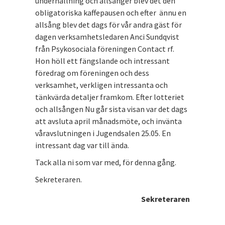
underhållning och allsånger blev det den
obligatoriska kaffepausen och efter ännu en
allsång blev det dags för vår andra gäst för
dagen verksamhetsledaren Anci Sundqvist
från Psykosociala föreningen Contact rf.
Hon höll ett fängslande och intressant
föredrag om föreningen och dess
verksamhet, verkligen intressanta och
tänkvärda detaljer framkom. Efter lotteriet
och allsången Nu går sista visan var det dags
att avsluta april månadsmöte, och invänta
våravslutningen i Jugendsalen 25.05. En
intressant dag var till ända.
Tack alla ni som var med, för denna gång.
Sekreteraren.
Sekreteraren