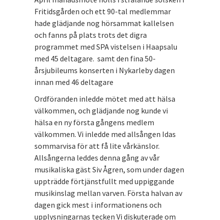
Fritidsgården och ett 90-tal medlemmar
hade glädjande nog hörsammat kallelsen
och fanns på plats trots det digra
programmet med SPA vistelsen i Haapsalu
med 45 deltagare. samt den fina 50-
årsjubileums konserten i Nykarleby dagen
innan med 46 deltagare
Ordföranden inledde mötet med att hälsa
välkommen, och glädjande nog kunde vi
hälsa en ny första gångens medlem
välkommen. Vi inledde med allsången Idas
sommarvisa för att få lite vårkänslor.
Allsångerna leddes denna gång av vår
musikaliska gäst Siv Ågren, som under dagen
uppträdde förtjänstfullt med uppiggande
musikinslag mellan varven. Första halvan av
dagen gick mest i informationens och
upplysningarnas tecken Vi diskuterade om