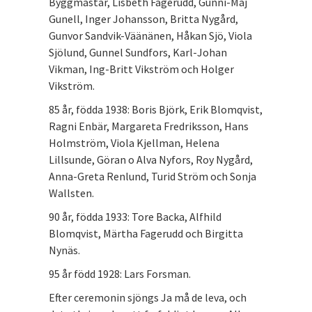
Byggmästar, Lisbeth Fagerudd, Gunni-Maj
Gunell, Inger Johansson, Britta Nygård,
Gunvor Sandvik-Väänänen, Håkan Sjö, Viola
Sjölund, Gunnel Sundfors, Karl-Johan
Vikman, Ing-Britt Vikström och Holger
Vikström.
85 år, födda 1938: Boris Björk, Erik Blomqvist,
Ragni Enbär, Margareta Fredriksson, Hans
Holmström, Viola Kjellman, Helena
Lillsunde, Göran o Alva Nyfors, Roy Nygård,
Anna-Greta Renlund, Turid Ström och Sonja
Wallsten.
90 år, födda 1933: Tore Backa, Alfhild
Blomqvist, Märtha Fagerudd och Birgitta
Nynäs.
95 år född 1928: Lars Forsman.
Efter ceremonin sjöngs Ja må de leva, och