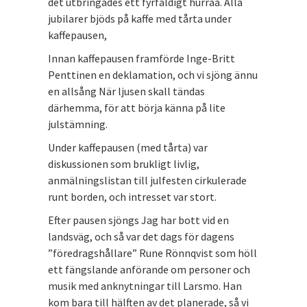
det utbringades ett fyrfaldigt hurraa. Alla
jubilarer bjöds på kaffe med tårta under
kaffepausen,
Innan kaffepausen framförde Inge-Britt
Penttinen en deklamation, och vi sjöng ännu
en allsång När ljusen skall tändas
därhemma, för att börja känna på lite
julstämning.
Under kaffepausen (med tårta) var
diskussionen som brukligt livlig,
anmälningslistan till julfesten cirkulerade
runt borden, och intresset var stort.
Efter pausen sjöngs Jag har bott vid en
landsväg, och så var det dags för dagens
”föredragshållare” Rune Rönnqvist som höll
ett fängslande anförande om personer och
musik med anknytningar till Larsmo. Han
kom bara till hälften av det planerade, så vi