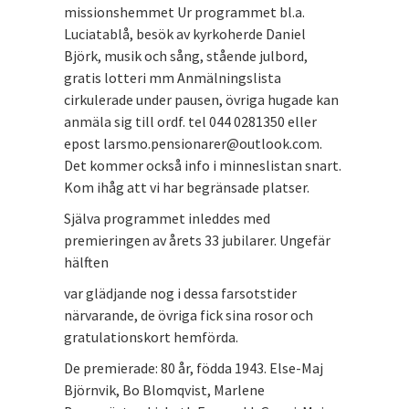
missionshemmet Ur programmet bl.a.
Luciatablå, besök av kyrkoherde Daniel
Björk, musik och sång, stående julbord,
gratis lotteri mm Anmälningslista
cirkulerade under pausen, övriga hugade kan
anmäla sig till ordf. tel 044 0281350 eller
epost larsmo.pensionarer@outlook.com.
Det kommer också info i minneslistan snart.
Kom ihåg att vi har begränsade platser.
Själva programmet inleddes med
premieringen av årets 33 jubilarer. Ungefär
hälften
var glädjande nog i dessa farsotstider
närvarande, de övriga fick sina rosor och
gratulationskort hemförda.
De premierade: 80 år, födda 1943. Else-Maj
Björnvik, Bo Blomqvist, Marlene