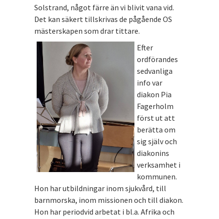
Solstrand, något färre än vi blivit vana vid.
Det kan säkert tillskrivas de pågående OS
mästerskapen som drar tittare.
Efter
ordförandes
sedvanliga
info var
diakon Pia
Fagerholm
först ut att
berätta om
sig själv och
diakonins
verksamhet i
kommunen.
Hon har utbildningar inom sjukvård, till
barnmorska, inom missionen och till diakon.
Hon har periodvid arbetat i bl.a. Afrika och