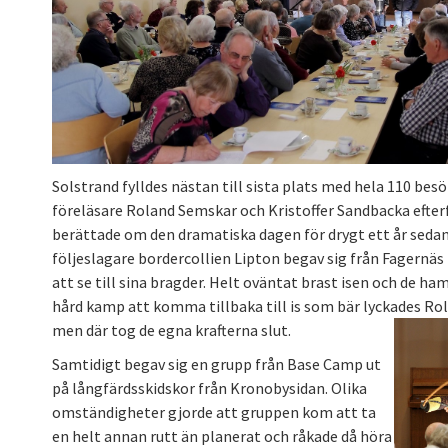
Solstrand fylldes nästan till sista plats med hela 110 besö
föreläsare Roland Semskar och Kristoffer Sandbacka efter
berättade om den dramatiska dagen för drygt ett år sedan
följeslagare bordercollien Lipton begav sig från Fagernäs
att se till sina bragder. Helt oväntat brast isen och de ham
hård kamp att komma tillbaka till is som bär lyckades Rol
men där tog de egna krafterna slut.
Samtidigt begav sig en grupp från Base Camp ut
på långfärdsskidskor från Kronobysidan. Olika
omständigheter gjorde att gruppen kom att ta
en helt annan rutt än planerat och råkade då höra