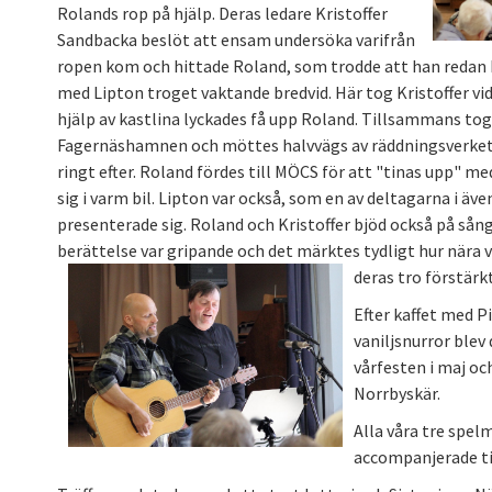
Rolands rop på hjälp. Deras ledare Kristoffer
Sandbacka beslöt att ensam undersöka varifrån
ropen kom och hittade Roland, som trodde att han redan be
med Lipton troget vaktande bredvid. Här tog Kristoffer vi
hjälp av kastlina lyckades få upp Roland. Tillsammans tog
Fagernäshamnen och möttes halvvägs av räddningsverk
ringt efter. Roland fördes till MÖCS för att "tinas upp" m
sig i varm bil. Lipton var också, som en av deltagarna i även
presenterade sig. Roland och Kristoffer bjöd också på sång
berättelse var gripande och det märktes tydligt hur nära
deras tro förstärk
Efter kaffet med P
vaniljsnurror ble
vårfesten i maj och
Norrbyskär.
Alla våra tre spel
accompanjerade til