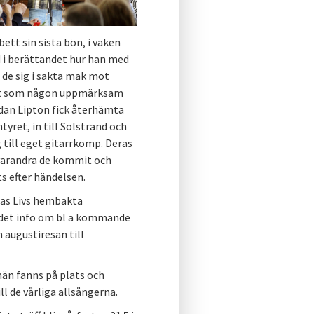
tt sin sista bön, i vaken
d i berättandet hur han med
 de sig i sakta mak mot
et som någon uppmärksam
edan Lipton fick återhämta
tyret, in till Solstrand och
 till eget gitarrkomp. Deras
 varandra de kommit och
ts efter händelsen.
ias Livs hembakta
v det info om bl a kommande
 augustiresan till
män fanns på plats och
l de vårliga allsångerna.