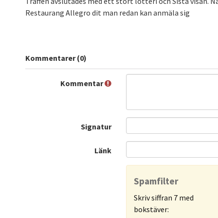
Träffen avslutades med ett stort lotteri och Sista visan. Näs
Restaurang Allegro dit man redan kan anmäla sig
Kommentarer (0)
Kommentar
Signatur
Länk
Spamfilter
Skriv siffran 7 med
bokstäver: