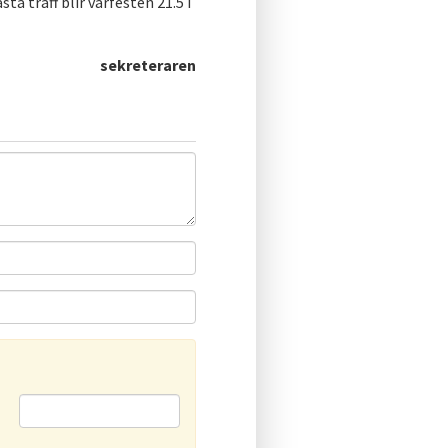
ta träff blir vårfesten 21.5 i
sekreteraren