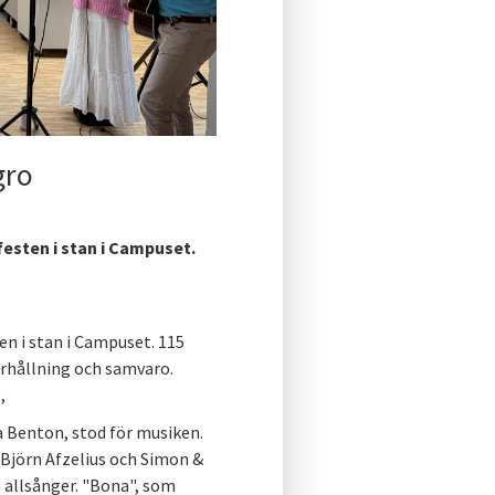
gro
festen i stan i Campuset.
ten i stan i Campuset. 115
erhållning och samvaro.
,
 Benton, stod för musiken.
 Björn Afzelius och Simon &
 allsånger. "Bona", som