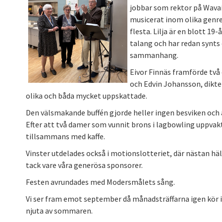
jobbar som rektor på Wavai
musicerat inom olika genre
flesta. Lilja är en blott 19
talang och har redan synts
sammanhang.
Eivor Finnäs framförde två 
och Edvin Johansson, dikte
olika och båda mycket uppskattade.
Den välsmakande buffén gjorde heller ingen besviken och 
Efter att två damer som vunnit brons i lagbowling uppvakt
tillsammans med kaffe.
Vinster utdelades också i motionslotteriet, där nästan hä
tack vare våra generösa sponsorer.
Festen avrundades med Modersmålets sång.
Vi ser fram emot september då månadsträffarna igen kör i
njuta av sommaren.